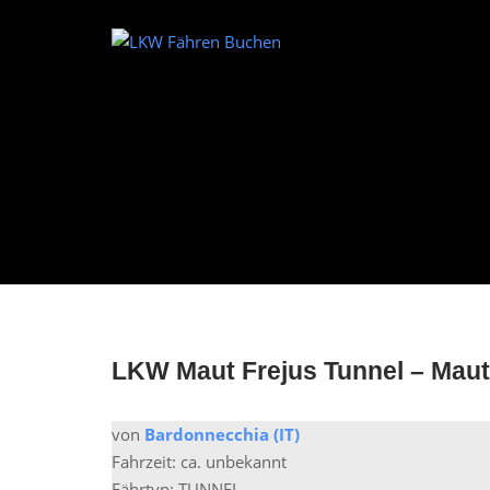
Skip
to
Home
content
LKW Maut Frejus Tunnel – Maut
von
Bardonnecchia (IT)
Fahrzeit: ca. unbekannt
Fährtyp: TUNNEL