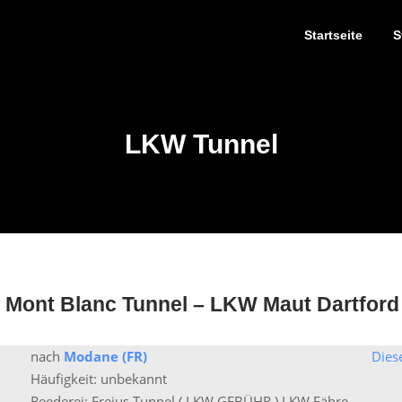
Startseite
S
LKW Tunnel
 Mont Blanc Tunnel – LKW Maut Dartford
nach
Modane (FR)
Dies
Häufigkeit: unbekannt
Reederei: Frejus Tunnel ( LKW GEBÜHR ) LKW Fähre