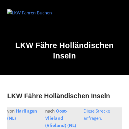
Skip
to
Home
content
LKW Fähre Holländischen
Inseln
LKW Fähre Holländischen Inseln
von
Harlingen
nach
Oost-
Diese Strecke
(NL)
Vlieland
anfragen.
(Vlieland) (NL)