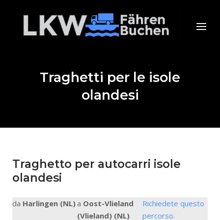
Skip
to
Home
Menu
content
Traghetti per le isole
olandesi
Traghetto per autocarri isole
olandesi
da
Harlingen (NL)
a
Oost-Vlieland
Richiedete questo
(Vlieland) (NL)
percorso.