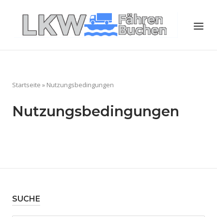
Skip
to
Home
Menu
content
Startseite
»
Nutzungsbedingungen
Nutzungsbedingungen
SUCHE