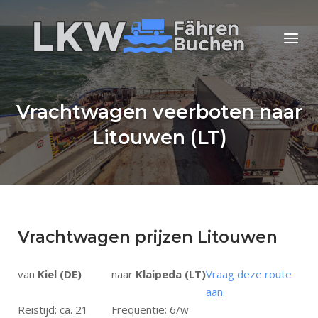
Ga
naar
Home
Menu
de
inhoud
Vrachtwagen veerboten naar
Litouwen (LT)
Vrachtwagen prijzen Litouwen
van
Kiel (DE)
naar
Klaipeda (LT)
Vraag deze route
aan.
Reistijd: ca. 21
Frequentie: 6/w