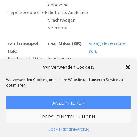
onbekend
Type veerboot: CF
Riet drie: Anek Line
Vrachtwagen
veerboot
van
Ermoupoli
naar
Milos (GR)
Vraag deze route
(GR)
aan.
Reistijd: ca. 10,5
Frequentie:
Uren
onbekend
Wir verwenden Cookies.
Type veerboot: CF
Riet drie: Anek Line
Wir verwenden Cookies, um unsere Website und unseren Service zu
Vrachtwagen
optimieren.
veerboot
AKZEPTIEREN
van
Ermoupoli
naar
Naxos (GR)
Vraag deze route
(GR)
aan.
PERS. EINSTELLUNGEN
Reistijd: ca. 3 Uren
Frequentie:
onbekend
Cookie-Richtlinie
Afdruk
Type veerboot: CF
Riet drie: Anek Line