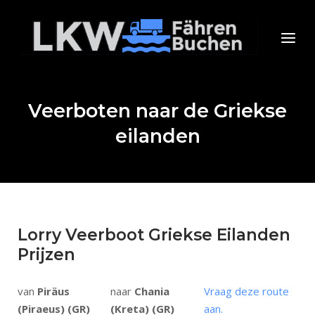
Ga
naar
Home
Menu
de
inhoud
Veerboten naar de Griekse
eilanden
Lorry Veerboot Griekse Eilanden
Prijzen
van
Piräus
naar
Chania
Vraag deze route
(Piraeus) (GR)
(Kreta) (GR)
aan.