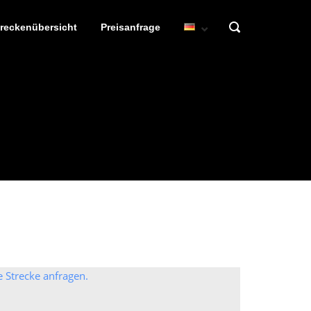
OPEN
treckenübersicht
Preisanfrage
SEARCH
BAR
e Strecke anfragen.