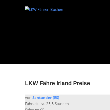
Skip
to
Home
content
LKW Fähre Irland Preise
von
Santander (ES)
Fahrzeit: ca. 25,5 Stunden
Fährtyp: CF