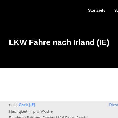
Startseite
S
LKW Fähre nach Irland (IE)
nach
Cork (IE)
Dies
Häufigkeit: 1 pro Woche
Reederei: Brittany Ferries LKW Fähre Fracht