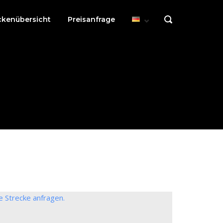
ckenübersicht
Preisanfrage
OPEN
SEARCH
BAR
e Strecke anfragen.