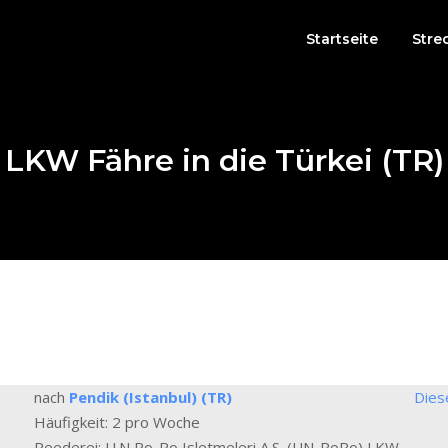
Startseite
Stre
LKW Fähre in die Türkei (TR)
nach
Pendik (Istanbul) (TR)
Dies
Häufigkeit: 2 pro Woche
Reederei: U.N Ro-Ro Isletmeleri A.S. (UN-RoRo) LKW