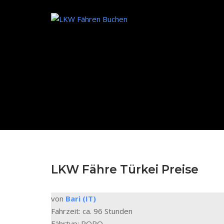
Skip
to
Home
content
LKW Fähre Türkei Preise
von
Bari (IT)
Fahrzeit: ca. 96 Stunden
Fährtyp: RORO