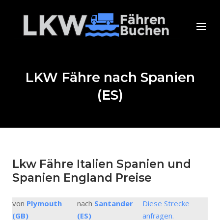
Skip
to
Home
Menu
content
LKW Fähre nach Spanien
(ES)
Lkw Fähre Italien Spanien und
Spanien England Preise
von
Plymouth
nach
Santander
Diese Strecke
(GB)
(ES)
anfragen.