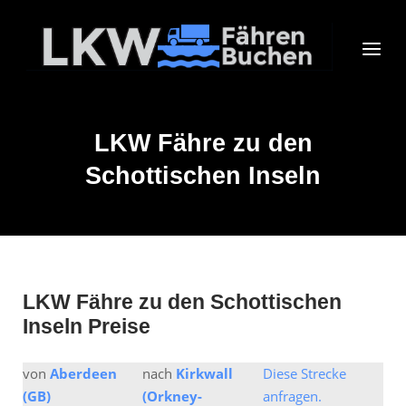
Skip
to
Home
Menu
content
LKW Fähre zu den
Schottischen Inseln
LKW Fähre zu den Schottischen
Inseln Preise
von
Aberdeen
nach
Kirkwall
Diese Strecke
(GB)
(Orkney-
anfragen.