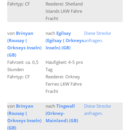
Fährtyp: CF
Reederei: Shetland
Islands LKW Fähre
Fracht
von
Brinyan
nach
Egilsay
Diese Strecke
(Rousay (
(Egilsay ( Orkneys
anfragen.
Orkneys Inseln)
Inseln) (GB)
(GB)
Fahrzeit: ca. 0,5
Häufigkeit: 4-5 pro
Stunden
Tag
Fährtyp: CF
Reederei: Orkney
Ferries LKW Fähre
Fracht
von
Brinyan
nach
Tingwall
Diese Strecke
(Rousay (
(Orkney-
anfragen.
Orkneys Inseln)
Mainland) (GB)
(GB)