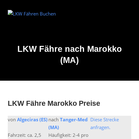
Skip
to
Home
content
LKW Fähre nach Marokko
(MA)
LKW Fähre Marokko Preise
von
Algeciras (ES)
nach
Tanger-Med
Diese Strecke
(MA)
anfragen.
Fahrzeit: ca. 2,5
Häufigkeit: 2-4 pro