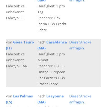
(MA)
anfragen.
Fahrzeit: ca.
Häufigkeit: 1 pro
unbekannt
Tag
Fährtyp: FF
Reederei: FRS
Iberia LKW Fracht
Fähre
von
Gioia Tauro
nach
Casablanca
Diese Strecke
(IT)
(MA)
anfragen.
Fahrzeit: ca.
Häufigkeit: 2 pro
unbekannt
Monat
Fährtyp: CAR
Reederei: UECC -
United European
Car Carriers LKW
Fracht Fähre
von
Las Palmas
nach
Laayoune
Diese Strecke
(ES)
(MA)
anfragen.