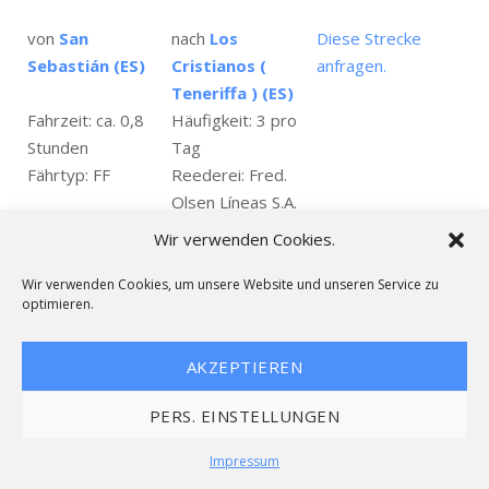
von
San
nach
Los
Diese Strecke
Sebastián (ES)
Cristianos (
anfragen.
Teneriffa ) (ES)
Fahrzeit: ca. 0,8
Häufigkeit: 3 pro
Stunden
Tag
Fährtyp: FF
Reederei: Fred.
Olsen Líneas S.A.
LKW Fähre Fracht
Wir verwenden Cookies.
von
San
nach
Los
Diese Strecke
Wir verwenden Cookies, um unsere Website und unseren Service zu
optimieren.
Sebastián (ES)
Cristianos (
anfragen.
Teneriffa ) (ES)
AKZEPTIEREN
Fahrzeit: ca. 1,5
Häufigkeit: 1-3 pro
Stunden
Tag
PERS. EINSTELLUNGEN
Fährtyp: CF
Reederei: Naviera
Armas Ferry LKW
Impressum
Fähre Fracht