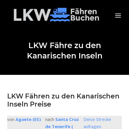
Skip
to
Home
Menu
content
LKW Fähre zu den
Kanarischen Inseln
LKW Fähren zu den Kanarischen
Inseln Preise
von
Agaete (ES)
nach
Santa Cruz
Diese Strecke
de Tenerife (
anfragen.