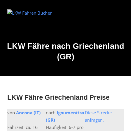
Skip
to
Home
content
LKW Fähre nach Griechenland
(GR)
LKW Fähre Griechenland Preise
von
Ancona (IT)
nach
Igoumenitsa
Diese Strecke
(GR)
anfragen.
Fahrzeit: ca. 16
Häufigkeit: 6-7 pro