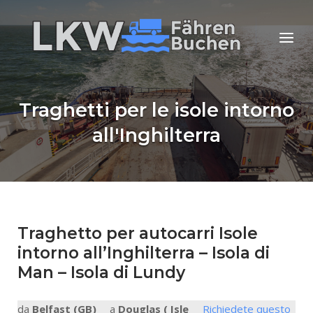
Skip
to
Home
Menu
content
Traghetti per le isole intorno
all'Inghilterra
Traghetto per autocarri Isole
intorno all’Inghilterra – Isola di
Man – Isola di Lundy
da
Belfast (GB)
a
Douglas ( Isle
Richiedete questo