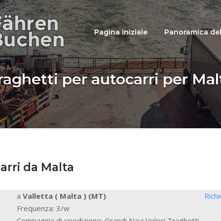
Pagina iniziale
Panoramica del
raghetti per autocarri per Mal
carri da Malta
a
Valletta ( Malta ) (MT)
Rich
Frequenza: 3/w
Compagnia di spedizione: Grandi Navi Veloci Traghetti