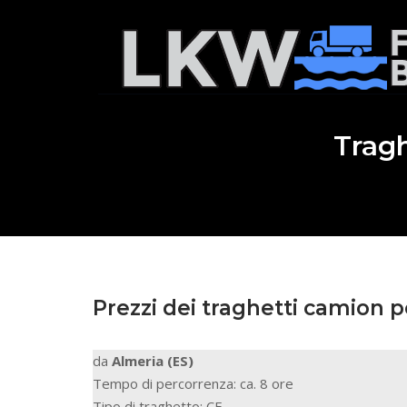
Skip
to
Home
content
Tragh
Prezzi dei traghetti camion pe
da
Almeria (ES)
Tempo di percorrenza: ca. 8 ore
Tipo di traghetto: CF