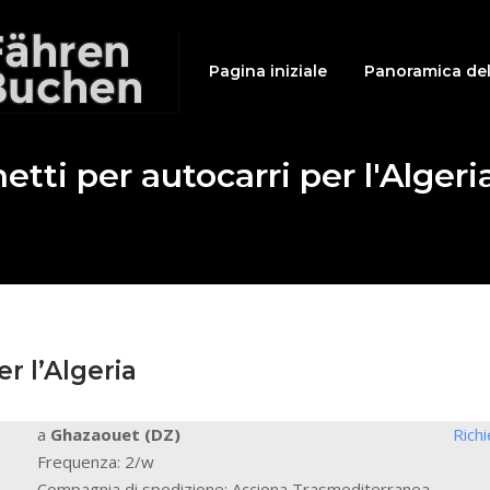
Pagina iniziale
Panoramica del
etti per autocarri per l'Algeri
r l’Algeria
a
Ghazaouet (DZ)
Rich
Frequenza: 2/w
Compagnia di spedizione: Acciona Trasmediterranea