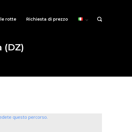
le rotte
Richiesta di prezzo
OPEN
SEARCH
BAR
a (DZ)
iedete questo percorso.