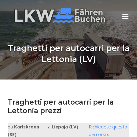
Skip
to
Home
Menu
content
Traghetti per autocarri per la
Lettonia (LV)
Traghetti per autocarri per la
Lettonia prezzi
da
Karlskrona
a
Liepaja (LV)
Richiedete questo
(SE)
percorso.