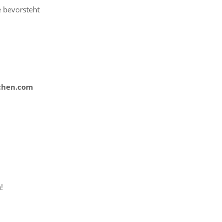
e bevorsteht
uchen.com
!